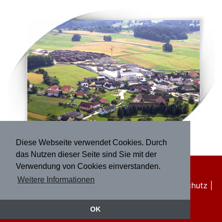
Diese Webseite verwendet Cookies. Durch
das Nutzen dieser Seite sind Sie mit der
Verwendung von Cookies einverstanden.
Weitere Informationen
© 2017 Franz Seidl & Sohn Ges.m.b.H. |
Datenschutz
|
Impressum
OK